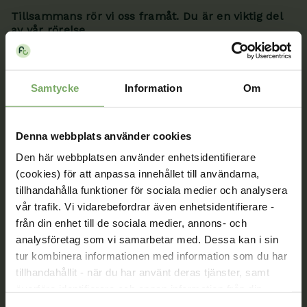
Tillsammans rör vi oss framåt. Du är en viktig del
av vår rörelse.
Bli medlem
Samtycke
Information
Om
Kontakt
Denna webbplats använder cookies
Välkommen att kontakta oss. Här hittar du kontaktvägar
Den här webbplatsen använder enhetsidentifierare
till oss utifrån din roll och ditt ärende. Du som är
(cookies) för att anpassa innehållet till användarna,
medlem hittar fler kontaktvägar på Min sida.
tillhandahålla funktioner för sociala medier och analysera
vår trafik. Vi vidarebefordrar även enhetsidentifierare -
08-567 06 100
från din enhet till de sociala medier, annons- och
analysföretag som vi samarbetar med. Dessa kan i sin
Kontaktuppgifter
tur kombinera informationen med information som du har
tillhandahållit - när du har använt deras tjänster, samt
Min sida
överföra identifierare och annan information från din
enhet till tredje land, det vill säga land utanför EU/EES-
När du är inloggad kan du ändra dina uppgifter och se