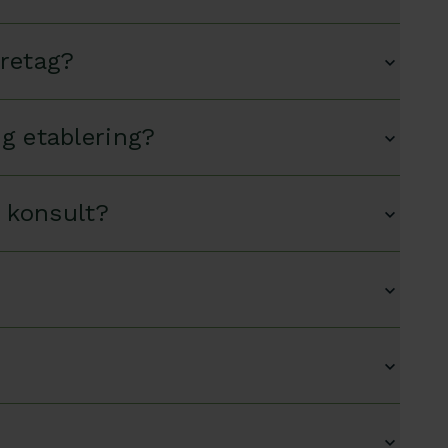
öretag?
ig etablering?
m konsult?