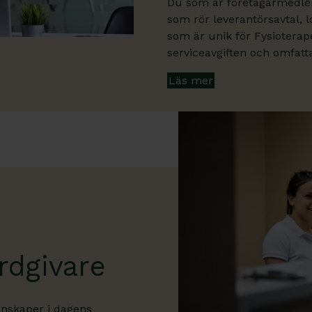
Du som är företagarmedlem h
som rör leverantörsavtal, l
som är unik för Fysiotera
serviceavgiften och omfat
Läs mer
rdgivare
kunskaper i dagens