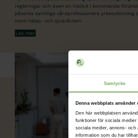
regleringar och även en inblick i kommande förän
påverka samtliga vårdprofessioners yrkesutövning
inom hälso- och sjukvården.
Läs mer
Samtycke
Denna webbplats använder 
Den här webbplatsen använder 
funktioner för sociala medier 
sociala medier, annons- och
information som du har tillha