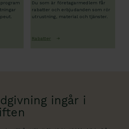
gsprogram
Du som är företagarmedlem får
tningar
rabatter och erbjudanden som rör
apeut.
utrustning, material och tjänster.
Rabatter
dgivning ingår i
iften