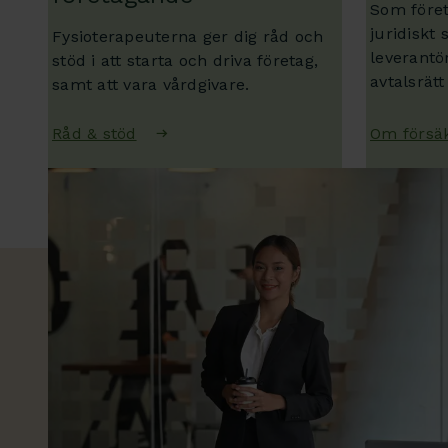
Som före
juridiskt 
Fysioterapeuterna ger dig råd och
leverantö
stöd i att starta och driva företag,
avtalsrät
samt att vara vårdgivare.
försäkring
Råd & stöd
Om försä