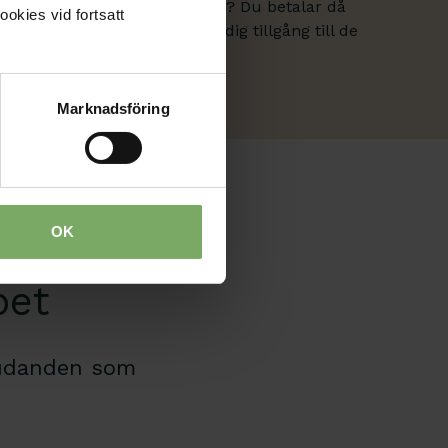
 egen verksamhet som bisyssla? Du betalar då
ookies vid fortsatt
 halv serviceavgift. Det ger dig tillgång till de
etagarmedlemskapet.
Marknadsföring
agare
OK
pet
judanden som