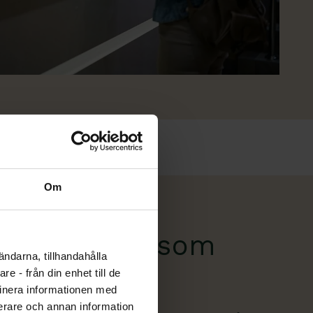
Om
med företag som
ändarna, tillhandahålla
e - från din enhet till de
inera informationen med
fierare och annan information