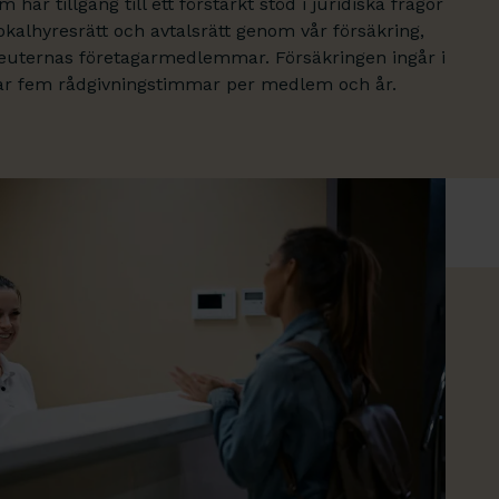
ar tillgång till ett förstärkt stöd i juridiska frågor
okalhyresrätt och avtalsrätt genom vår försäkring,
peuternas företagarmedlemmar. Försäkringen ingår i
tar fem rådgivningstimmar per medlem och år.