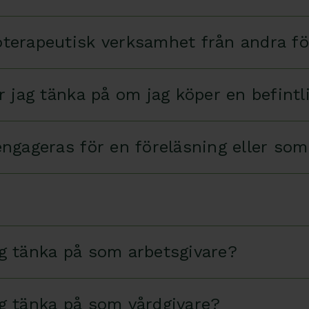
ioterapeutisk verksamhet från andra f
er jag tänka på om jag köper en befintl
 engageras för en föreläsning eller so
ag tänka på som arbetsgivare?
ag tänka på som vårdgivare?