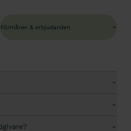
Förmåner & erbjudanden
dgivare?