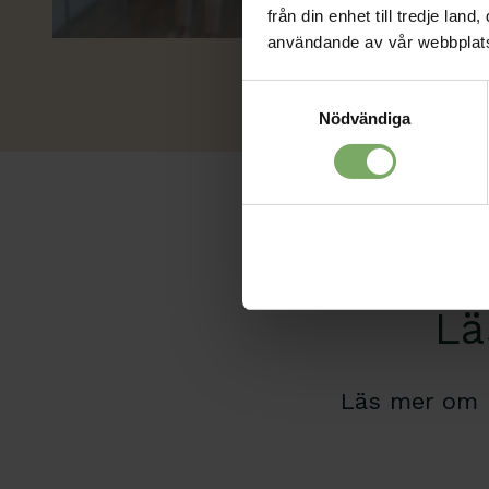
från din enhet till tredje la
användande av vår webbplat
Samtyckesval
Nödvändiga
Aktu
Lä
Läs mer om 