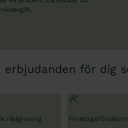
x 49 procent. Då betalar du
viceavgift.
 erbjudanden för dig s
sk rådgivning
Företagsförsäkri