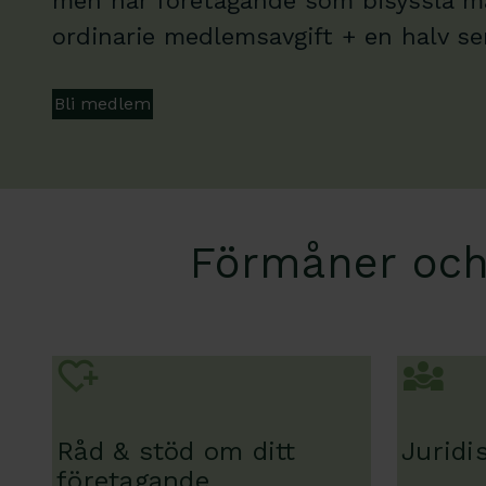
men har företagande som bisyssla ma
ordinarie medlemsavgift + en halv ser
Bli medlem
Förmåner och
Råd & stöd om ditt
Juridi
företagande