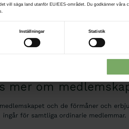
Är du anställd och driver
nd, det vill säga land utanför EU/EES-området. Du godkänner våra c
ordinarie medlemsavgift + en
s.
förmåner som ingår i för
Läs mer
Inställningar
Statistik
ellt för dig som föret
Se hela kalendariet
s mer om medlemska
medlemskapet och de förmåner och erb
ingår för samtliga ordinarie medlemmar.