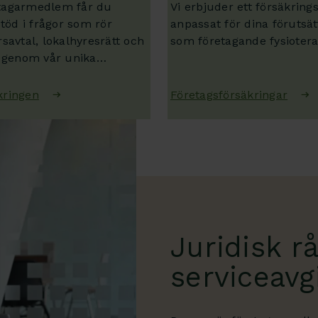
tagarmedlem får du
Vi erbjuder ett försäkrin
stöd i frågor som rör
anpassat för dina förutsät
rsavtal, lokalhyresrätt och
som företagande fysioter
t genom vår unika
.
kringen
Företagsförsäkringar
Juridisk rå
serviceavg