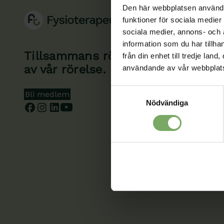
Den här webbplatsen använder 
funktioner för sociala medier 
sociala medier, annons- och
information som du har tillha
Tillsammans rör vi oss framåt. Du 
från din enhet till tredje la
av vår rörelse.
användande av vår webbplat
Samtyckesval
Bli medlem
Nödvändiga