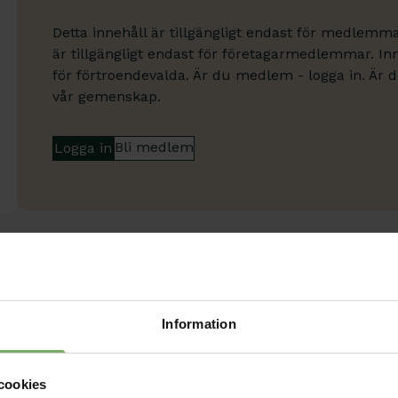
Detta innehåll är tillgängligt endast för medlemma
är tillgängligt endast för företagarmedlemmar. Inne
för förtroendevalda. Är du medlem - logga in. Är 
vår gemenskap.
Bli medlem
Logga in
Information
cookies