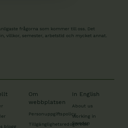
anligaste frågorna som kommer till oss. Det
, villkor, semester, arbetstid och mycket annat.
llt
Om
In English
webbplatsen
er
About us
Personuppgiftspolicy
der
Working in
Sweden
Tillgänglighetsredogörelse
as blogg