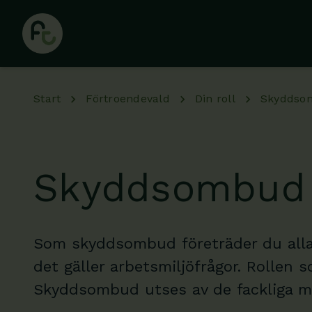
Hoppa till huvudinnehåll
Start
Förtroendevald
Din roll
Skyddso
Skyddsombud
Som skyddsombud företräder du alla 
det gäller arbetsmiljöfrågor. Rollen
Skyddsombud utses av de fackliga m