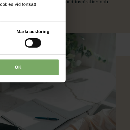
vänder själva – och artiklar med inspiration och
ookies vid fortsatt
Marknadsföring
OK