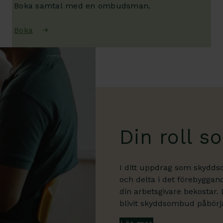
Boka samtal med en ombudsman.
Boka
Din roll 
I ditt uppdrag som skydds
och delta i det förebyggand
din arbetsgivare bekostar. D
blivit skyddsombud påbörja