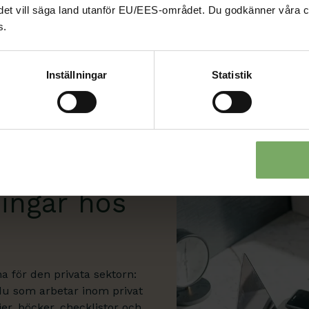
som ni på arbetsplatsen an
nd, det vill säga land utanför EU/EES-området. Du godkänner våra c
kunskap.
s.
Till Suntarbetsliv
Inställningar
Statistik
ningar hos
a för den privata sektorn:
 du som arbetar inom privat
ier, böcker, checklistor och