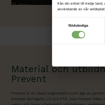
från din enhet till tredje la
användande av vår webbplat
Samtyckesval
Nödvändiga
Material och utbild
Prevent
Prevent är en ideell organisation som ägs av partern
Svenskt Näringsliv, LO och PTK. Hos Prevent hittar
sektor allt inom arbetsmiljö: utbildningar, webbinar