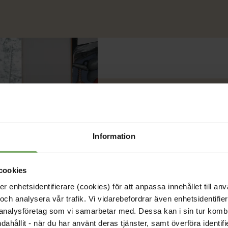
Verktyg oc
Information
Suntarbets
cookies
Suntarbetsliv drivs av de f
enhetsidentifierare (cookies) för att anpassa innehållet till anv
arbetsgivarorganisationern
och analysera vår trafik. Vi vidarebefordrar även enhetsidentifierar
jobbar med arbetsmiljö i
 analysföretag som vi samarbetar med. Dessa kan i sin tur komb
Suntarbetsliv hittar du kos
ndahållit - när du har använt deras tjänster, samt överföra identi