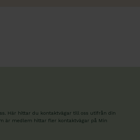
. Här hittar du kontaktvägar till oss utifrån din
om är medlem hittar fler kontaktvägar på Min