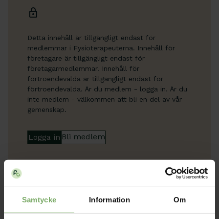
Detta innehåll är tillgängligt endast för
medlemmar i Fysioterapeuterna. Innehåll för
företagare är tillgängligt endast för
företagarmedlemmar. Innehåll för
förtroendevalda är tillgängligt endast för
förtroendevalda. Är du medlem - logga in. Är du
inte medlem - välkommen att bli en del av vår
gemenskap.
Bli medlem
Logga in
Samtycke
Information
Om