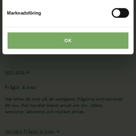
Kontaktuppgifter
Marknadsföring
Min sida
När du är inloggad kan du ändra dina uppgifter och se
dina fakturor på Min sida. Där kan du även skicka säkra
OK
meddelanden till oss, boka rådgivning och se information
från ditt distrikt och din sektion.
Min sida
Frågor & svar
Här hittar du svar på de vanligaste frågorna som kommer
till oss. Det handlar bland annat om lön, villkor,
semester, arbetstid och mycket annat.
Vanliga frågor & svar