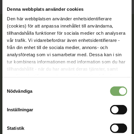
Denna webbplats använder cookies
Den här webbplatsen använder enhetsidentifierare
(cookies) för att anpassa innehållet till användarna,
tillhandahålla funktioner för sociala medier och analysera
vår trafik. Vi vidarebefordrar även enhetsidentifierare -
Tillsammans rör vi oss framåt. Du är en viktig del
av vår rörelse.
från din enhet till de sociala medier, annons- och
analysföretag som vi samarbetar med. Dessa kan i sin
Bli medlem
tur kombinera informationen med information som du har
tillhandahållit - när du har använt deras tjänster, samt
överföra identifierare och annan information från din
enhet till tredje land, det vill säga land utanför EU/EES-
Samtyckesval
Kontakt
området. Du godkänner våra cookies vid fortsatt
Nödvändiga
användande av vår webbplats.
Välkommen att kontakta oss. Här hittar du kontaktvägar
till oss utifrån din roll och ditt ärende. Du som är
Inställningar
medlem hittar fler kontaktvägar på Min sida.
08-567 06 100
Statistik