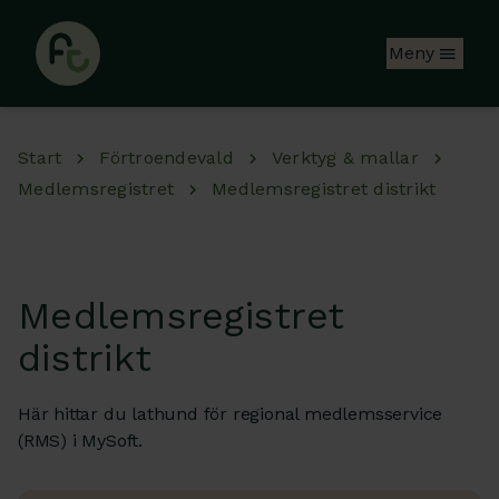
Hoppa till huvudinnehåll
Meny
Start
Förtroendevald
Verktyg & mallar
Medlemsregistret
Medlemsregistret distrikt
Medlemsregistret
distrikt
Här hittar du lathund för regional medlemsservice
(RMS) i MySoft.