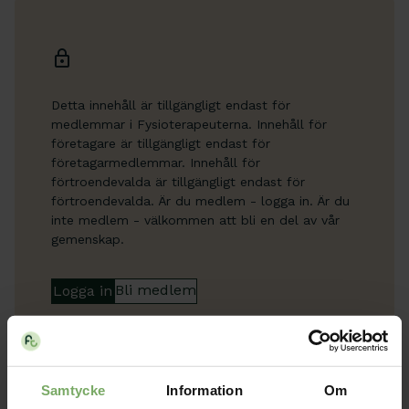
Detta innehåll är tillgängligt endast för
medlemmar i Fysioterapeuterna. Innehåll för
företagare är tillgängligt endast för
företagarmedlemmar. Innehåll för
förtroendevalda är tillgängligt endast för
förtroendevalda. Är du medlem - logga in. Är du
inte medlem - välkommen att bli en del av vår
gemenskap.
Bli medlem
Logga in
Samtycke
Information
Om