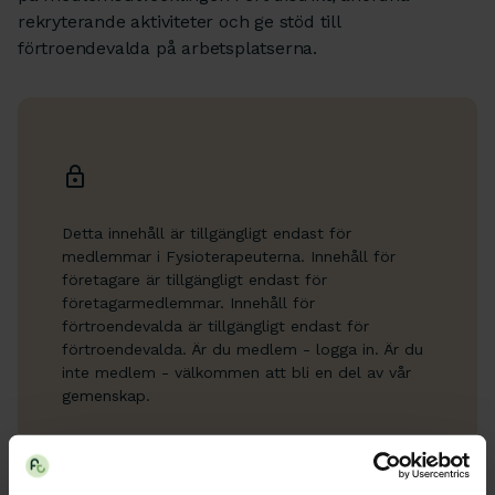
rekryterande aktiviteter och ge stöd till
förtroendevalda på arbetsplatserna.
Detta innehåll är tillgängligt endast för
medlemmar i Fysioterapeuterna. Innehåll för
företagare är tillgängligt endast för
företagarmedlemmar. Innehåll för
förtroendevalda är tillgängligt endast för
förtroendevalda. Är du medlem - logga in. Är du
inte medlem - välkommen att bli en del av vår
gemenskap.
Bli medlem
Logga in