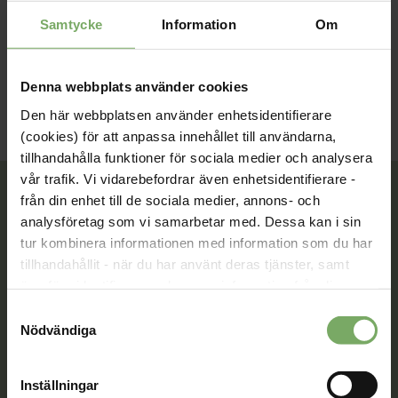
Samtycke
Information
Om
Denna webbplats använder cookies
Den här webbplatsen använder enhetsidentifierare
(cookies) för att anpassa innehållet till användarna,
tillhandahålla funktioner för sociala medier och analysera
vår trafik. Vi vidarebefordrar även enhetsidentifierare -
från din enhet till de sociala medier, annons- och
analysföretag som vi samarbetar med. Dessa kan i sin
Tillsammans rör vi oss framåt. Du är en viktig del
tur kombinera informationen med information som du har
av vår rörelse.
tillhandahållit - när du har använt deras tjänster, samt
överföra identifierare och annan information från din
Bli medlem
enhet till tredje land, det vill säga land utanför EU/EES-
Samtyckesval
området. Du godkänner våra cookies vid fortsatt
Nödvändiga
användande av vår webbplats.
Kontakt
Inställningar