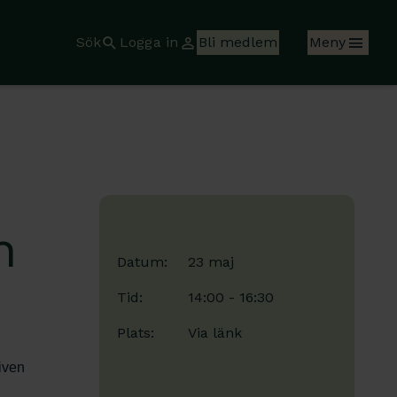
Sök
Logga in
Bli medlem
Meny
h
Datum:
23 maj
Tid:
14:00 - 16:30
Plats:
Via länk
iven