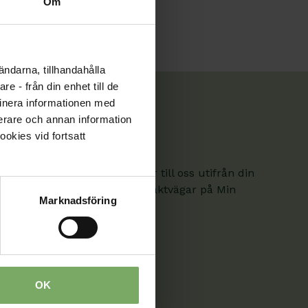
Om
ändarna, tillhandahålla
e - från din enhet till de
inera informationen med
fierare och annan information
ookies vid fortsatt
. Här hittar du kontaktvägar till oss utifrån din
om är medlem hittar fler kontaktvägar på Min
Marknadsföring
OK