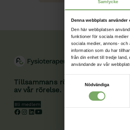
Samtycke
Denna webbplats använder 
Den här webbplatsen använder 
funktioner för sociala medier 
sociala medier, annons- och
information som du har tillha
från din enhet till tredje la
användande av vår webbplat
Samtyckesval
Tillsammans rör vi oss framåt. Du 
Nödvändiga
av vår rörelse.
Bli medlem