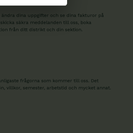
 ändra dina uppgifter och se dina fakturor på
 skicka säkra meddelanden till oss, boka
on från ditt distrikt och din sektion.
anligaste frågorna som kommer till oss. Det
, villkor, semester, arbetstid och mycket annat.