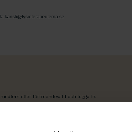
la kansli@fysioterapeuterna.se
 medlem eller förtroendevald och logga in.