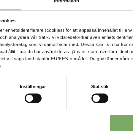
Information
cookies
enhetsidentifierare (cookies) för att anpassa innehållet till anv
och analysera vår trafik. Vi vidarebefordrar även enhetsidentifierar
 analysföretag som vi samarbetar med. Dessa kan i sin tur komb
ndahållit - när du har använt deras tjänster, samt överföra identi
nd, det vill säga land utanför EU/EES-området. Du godkänner våra c
Kontakt
s.
Välkommen att kontakta oss
roll och ditt ärende. Du s
är en viktig del
Inställningar
Statistik
sida.
08-567 06 100
Kontaktuppgifter