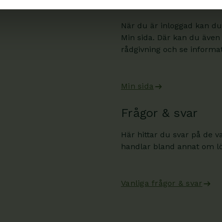
Min sida
När du är inloggad kan du
Min sida. Där kan du även
rådgivning och se informati
Min sida
Frågor & svar
Här hittar du svar på de v
handlar bland annat om lön
Vanliga frågor & svar