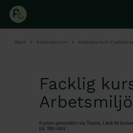
Hoppa till huvudinnehåll
Start
Kalendarium
Kalendarium Fysiotera
Facklig ku
Arbetsmiljö
Kursen genomförs via Teams. Länk till kurse
på "Min sida".