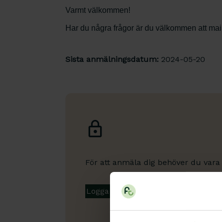
Varmt välkommen!
Har du några frågor är du välkommen att mai
Sista anmälningsdatum:
2024-05-20
För att anmäla dig behöver du vara
Bli medlem
Logga in