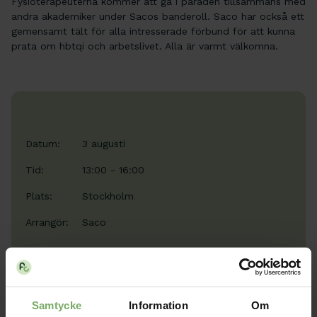
Fysioterapeuterna kommer att gå i paraden tillsammans med
andra akademiker under Sacos banderoll. Saco har också ett
gemensamt tält för alla intresserade förbund för att kunna
prata om hbtqi och arbetslivet. Alla är varmt välkomna.
Datum:
3 augusti
Tid:
13:00 - 16:00
Plats:
Stockholm
Arrangör:
Saco
Läs mer
Samtycke
Information
Om