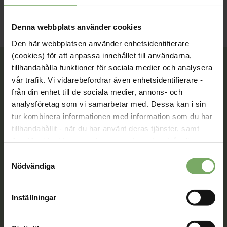
Denna webbplats använder cookies
Den här webbplatsen använder enhetsidentifierare
(cookies) för att anpassa innehållet till användarna,
tillhandahålla funktioner för sociala medier och analysera
vår trafik. Vi vidarebefordrar även enhetsidentifierare -
från din enhet till de sociala medier, annons- och
Tillsammans rör vi oss framåt. Du är en viktig del
av vår rörelse.
analysföretag som vi samarbetar med. Dessa kan i sin
tur kombinera informationen med information som du har
Bli medlem
tillhandahållit - när du har använt deras tjänster, samt
överföra identifierare och annan information från din
enhet till tredje land, det vill säga land utanför EU/EES-
Samtyckesval
området. Du godkänner våra cookies vid fortsatt
Nödvändiga
Kontakt
användande av vår webbplats.
Välkommen att kontakta oss. Här hittar du kontaktvägar
Inställningar
till oss utifrån din roll och ditt ärende. Du som är
medlem hittar fler kontaktvägar på Min sida.