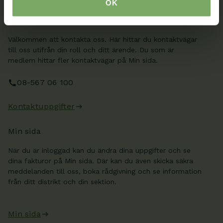
OK
Kontakt
Välkommen att kontakta oss. Här hittar du kontaktvägar
till oss utifrån din roll och ditt ärende. Du som är
medlem hittar fler kontaktvägar på Min sida.
08-567 06 100
Kontaktuppgifter
Min sida
När du är inloggad kan du ändra dina uppgifter och se
dina fakturor på Min sida. Där kan du även skicka säkra
meddelanden till oss, boka rådgivning och se information
från ditt distrikt och din sektion.
Min sida