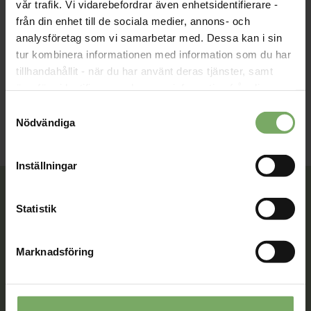
vår trafik. Vi vidarebefordrar även enhetsidentifierare -
från din enhet till de sociala medier, annons- och
Arrangör:
Svensk Chefsförening
analysföretag som vi samarbetar med. Dessa kan i sin
tur kombinera informationen med information som du har
tillhandahållit - när du har använt deras tjänster, samt
överföra identifierare och annan information från din
enhet till tredje land, det vill säga land utanför EU/EES-
Samtyckesval
området. Du godkänner våra cookies vid fortsatt
Nödvändiga
användande av vår webbplats.
Inställningar
Statistik
Tillsammans rör vi oss framåt. Du är en viktig del
av vår rörelse.
Marknadsföring
Bli medlem