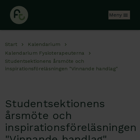
Hoppa till huvudinnehåll
Meny
Start
Kalendarium
Kalendarium Fysioterapeuterna
Studentsektionens årsmöte och
inspirationsföreläsningen "Vinnande handlag"
Studentsektionens
årsmöte och
inspirationsföreläsningen
"Vinnande handlag"