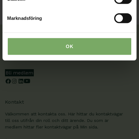
Marknadsföring
OK
Tillsammans rör vi oss framåt. Du är en viktig del
av vår rörelse.
Bli medlem
Kontakt
Välkommen att kontakta oss. Här hittar du kontaktvägar
till oss utifrån din roll och ditt ärende. Du som är
medlem hittar fler kontaktvägar på Min sida.