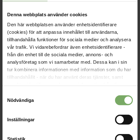
Årsmöteshandlingarna finns tillgängliga via Min Sida och "Mina
Denna webbplats använder cookies
dokument", senast 10 februari.
Den här webbplatsen använder enhetsidentifierare
(cookies) för att anpassa innehållet till användarna,
tillhandahålla funktioner för sociala medier och analysera
vår trafik. Vi vidarebefordrar även enhetsidentifierare -
Datum:
24 februari
från din enhet till de sociala medier, annons- och
Tid:
18:00 - 19:30
analysföretag som vi samarbetar med. Dessa kan i sin
tur kombinera informationen med information som du har
Plats:
Digitalt
tillhandahållit - när du har använt deras tjänster, samt
Typ:
Årsmöte
överföra identifierare och annan information från din
enhet till tredje land, det vill säga land utanför EU/EES-
Samtyckesval
Arrangör:
Studentsektionen
området. Du godkänner våra cookies vid fortsatt
Nödvändiga
användande av vår webbplats.
Anmälan till årsmötet
Inställningar
Statistik