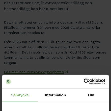
när garantipension, inkomstpensionstillägg och
bostadstillägg kan börja betalas ut.
Detta är ett steg emot att införa det som kallas riktåldern.
Riktåldern kommer från och med 2026 att styra när olika
förmåner kan betalas ut.
Från 2026 när riktåldern 67 år gäller, ska även den lägsta
åldern för att ta ut allmän pension ändras till tre år före
riktåldern. Det innebär att den som är född 1963 eller senare
kommer kunna ta ut allmän pension vid 64 års ålder som
tidigast.
Läs mer hos Pensionsmyndigheten
Pension
Nyhet
Samtycke
Information
Om