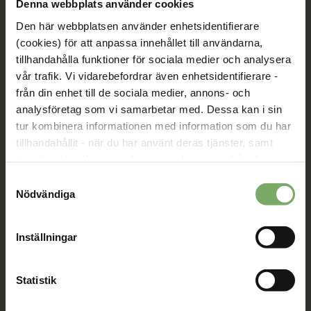
Denna webbplats använder cookies
Den här webbplatsen använder enhetsidentifierare
(cookies) för att anpassa innehållet till användarna,
tillhandahålla funktioner för sociala medier och analysera
Tillsammans rör vi oss framåt. Du är en viktig del
av vår rörelse.
vår trafik. Vi vidarebefordrar även enhetsidentifierare -
från din enhet till de sociala medier, annons- och
Bli medlem
analysföretag som vi samarbetar med. Dessa kan i sin
tur kombinera informationen med information som du har
tillhandahållit - när du har använt deras tjänster, samt
överföra identifierare och annan information från din
Kontakt
enhet till tredje land, det vill säga land utanför EU/EES-
Samtyckesval
området. Du godkänner våra cookies vid fortsatt
Nödvändiga
Välkommen att kontakta oss. Här hittar du kontaktvägar
användande av vår webbplats.
till oss utifrån din roll och ditt ärende. Du som är
medlem hittar fler kontaktvägar på Min sida.
Inställningar
08-567 06 100
Statistik
Kontaktuppgifter