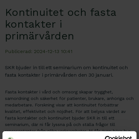
Kontinuitet och fasta
kontakter i
primärvården
Publicerad: 2024-12-13 10:41
SKR bjuder in till ett seminarium om kontinuitet och
fasta kontakter i primärvården den 30 januari.
Fasta kontakter i vård och omsorg skapar trygghet,
samordning och säkerhet för patienter, brukare, anhöriga och
medarbetare. Forskning visar att kontinuitet förbättrar
kvalitet, effektivitet och nöjdhet. För att belysa värdet av
fasta kontakter och kontinuitet bjuder SKR in till ett
seminarium, där ni får lyssna på och ställa frågor till
representanter från olika verksamheter. Ni får även höra hur
dokumenterade överenskommelser skapar mervärde i den