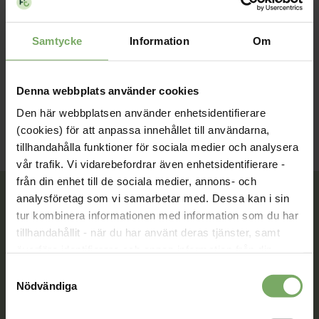
personcentrerade vården.
Läs mer och anmäl dig
Samtycke
Information
Om
Seminarium
Webbinar
Extern arrangör
Nyhet
Nära vård
Denna webbplats använder cookies
Den här webbplatsen använder enhetsidentifierare
(cookies) för att anpassa innehållet till användarna,
tillhandahålla funktioner för sociala medier och analysera
vår trafik. Vi vidarebefordrar även enhetsidentifierare -
från din enhet till de sociala medier, annons- och
analysföretag som vi samarbetar med. Dessa kan i sin
tur kombinera informationen med information som du har
tillhandahållit - när du har använt deras tjänster, samt
Tillsammans rör vi oss framåt. Du är en viktig del
av vår rörelse.
överföra identifierare och annan information från din
enhet till tredje land, det vill säga land utanför EU/EES-
Samtyckesval
Bli medlem
området. Du godkänner våra cookies vid fortsatt
Nödvändiga
användande av vår webbplats.