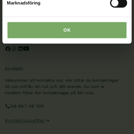
Marknadsföring
Tillsammans rör vi oss framåt. Du är en viktig del
av vår rörelse.
OK
Bli medlem
Kontakt
Välkommen att kontakta oss. Här hittar du kontaktvägar
till oss utifrån din roll och ditt ärende. Du som är
medlem hittar fler kontaktvägar på Min sida.
08-567 06 100
Kontaktuppgifter