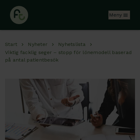
Hoppa till huvudinnehåll
Meny
Start
Nyheter
Nyhetslista
Viktig facklig seger – stopp för lönemodell baserad
på antal patientbesök