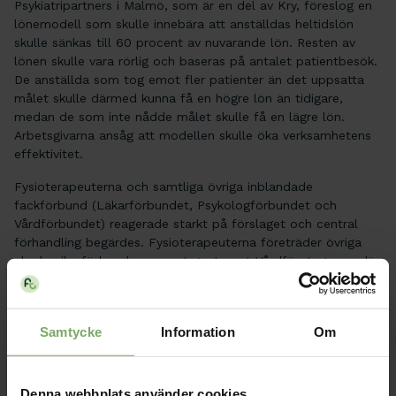
Psykiatripartners i Malmö, som är en del av Kry, föreslog en
lönemodell som skulle innebära att anställdas heltidslön
skulle sänkas till 60 procent av nuvarande lön. Resten av
lönen skulle vara rörlig och baseras på antalet patientbesök.
De anställda som tog emot fler patienter än det uppsatta
målet skulle därmed kunna få en högre lön än tidigare,
medan de som inte nådde målet skulle få en lägre lön.
Arbetsgivarna ansåg att modellen skulle öka verksamhetens
effektivitet.
Fysioterapeuterna och samtliga övriga inblandade
fackförbund (Läkarförbundet, Psykologförbundet och
Vårdförbundet) reagerade starkt på förslaget och central
förhandling begärdes. Fysioterapeuterna företräder övriga
akademikerförbund som part gentemot Vårdföretagarna, där
Psykiatripartners/Kry ingår.
— När du arbetar heltid så ska du ha en heltidslön. En
lönemodell som bygger på antalet patientbesök för
Samtycke
Information
Om
respektive anställd är dålig både för patientsäkerheten, för
arbetsmiljön och för den enskilde medlemmen, säger Åsa
Forsberg, förhandlingschef på Fysioterapeuterna.
Denna webbplats använder cookies