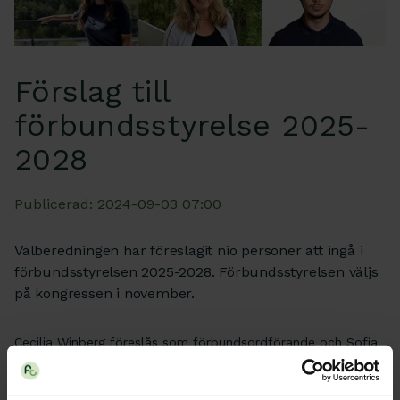
Förslag till
förbundsstyrelse 2025-
2028
Publicerad: 2024-09-03 07:00
Valberedningen har föreslagit nio personer att ingå i
förbundsstyrelsen 2025-2028. Förbundsstyrelsen väljs
på kongressen i november.
Cecilia Winberg föreslås som förbundsordförande och Sofia
Stridsman som vice ordförande. Därutöver föreslås tre
ledamöter för omval och fyra för nyval.