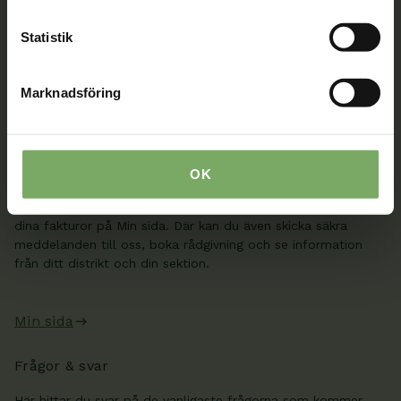
Välkommen att kontakta oss. Här hittar du kontaktvägar
till oss utifrån din roll och ditt ärende. Du som är
Statistik
medlem hittar fler kontaktvägar på Min sida.
08-567 06 100
Marknadsföring
Kontaktuppgifter
Min sida
OK
När du är inloggad kan du ändra dina uppgifter och se
dina fakturor på Min sida. Där kan du även skicka säkra
meddelanden till oss, boka rådgivning och se information
från ditt distrikt och din sektion.
Min sida
Frågor & svar
Här hittar du svar på de vanligaste frågorna som kommer