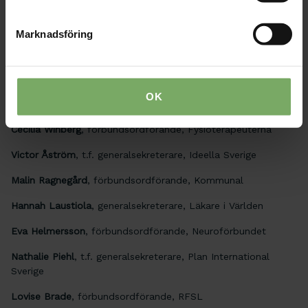
Markus Henriksson
, ordförande, Flyktinggruppernas Riksråd
(FARR)
Marknadsföring
Robin Zachari
, kanslichef, Folkrörelsen Skiftet
Maja Frankel
, generalsekreterare, Friends
OK
Petter Skogar
, VD, Fremia
Cecilia Winberg
, förbundsordförande, Fysioterapeuterna
Victor Åström
, t.f. generalsekreterare, Ideella Sverige
Malin Ragnegård
, förbundsordförande, Kommunal
Hannah Laustiola
, generalsekreterare, Läkare i Världen
Eva Helmersson
, förbundsordförande, Neuroförbundet
Nathalie Piehl
, t.f. generalsekreterare, Plan International
Sverige
Lovise Brade
, förbundsordförande, RFSL