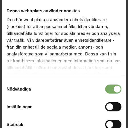
möjlighet att utföra sitt arbete utan att bryta mot sin
yrkesetik.
Denna webbplats använder cookies
Vi står fast vid samma övertygelse idag. Ett samhälle som
Den här webbplatsen använder enhetsidentifierare
bygger på tillit, rättssäkerhet och mänskliga rättigheter blir
(cookies) för att anpassa innehållet till användarna,
inte starkare av angiveri. Det blir svagare.
tillhandahålla funktioner för sociala medier och analysera
vår trafik. Vi vidarebefordrar även enhetsidentifierare -
Därför säger vi igen: vi vill inte ha en angiverilag i Sverige. Nu
från din enhet till de sociala medier, annons- och
ligger ansvaret hos riksdagen.
analysföretag som vi samarbetar med. Dessa kan i sin
Anna Troberg
, ordförande, DIK – facket för kultur,
tur kombinera informationen med information som du har
kommunikation och kreativ sektor
tillhandahållit - när du har använt deras tjänster, samt
överföra identifierare och annan information från din
Etikrådet inom Svensk sjuksköterskeförening
enhet till tredje land, det vill säga land utanför EU/EES-
Samtyckesval
Emma Henriksson
, generalsekreterare, Famna
området. Du godkänner våra cookies vid fortsatt
Nödvändiga
användande av vår webbplats.
Britta Lejon
, förbundsordförande, Fackförbundet ST
Veronica Magnusson
, förbundsordförande, Fackförbundet
Inställningar
Vision
Joel Larsson
, Femövertolv
Statistik