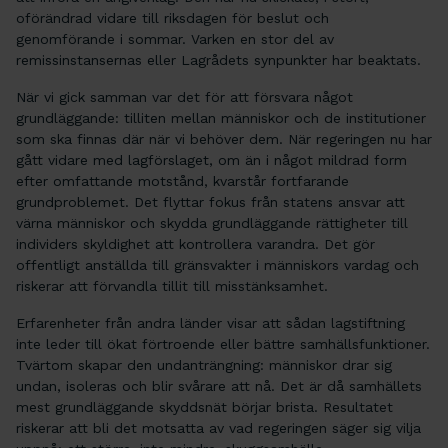
oförändrad vidare till riksdagen för beslut och
genomförande i sommar. Varken en stor del av
remissinstansernas eller Lagrådets synpunkter har beaktats.
När vi gick samman var det för att försvara något
grundläggande: tilliten mellan människor och de institutioner
som ska finnas där när vi behöver dem.
När regeringen nu har
gått vidare med lagförslaget, om än i något mildrad form
efter omfattande motstånd, kvarstår fortfarande
grundproblemet. Det flyttar fokus från statens ansvar att
värna människor och skydda grundläggande rättigheter till
individers skyldighet att kontrollera varandra. Det gör
offentligt anställda till gränsvakter i människors vardag och
riskerar att förvandla tillit till misstänksamhet.
Erfarenheter från andra länder visar att sådan lagstiftning
inte leder till ökat förtroende eller bättre samhällsfunktioner.
Tvärtom skapar den undanträngning: människor drar sig
undan, isoleras och blir svårare att nå. Det är då samhällets
mest grundläggande skyddsnät börjar brista. Resultatet
riskerar att bli det motsatta av vad regeringen säger sig vilja