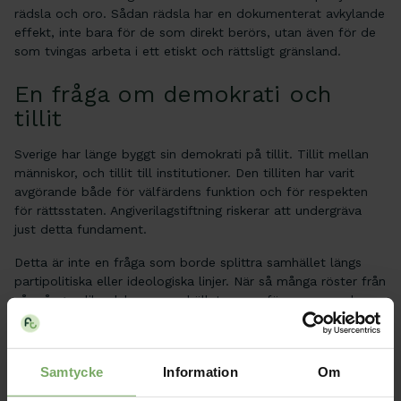
rädsla och oro. Sådan rädsla har en dokumenterat avkylande
effekt, inte bara för de som direkt berörs, utan även för de
som tvingas arbeta i ett etiskt och rättsligt gränsland.
En fråga om demokrati och
tillit
Sverige har länge byggt sin demokrati på tillit. Tillit mellan
människor, och tillit till institutioner. Den tilliten har varit
avgörande både för välfärdens funktion och för respekten
för rättsstaten. Angiverilagstiftning riskerar att undergräva
just detta fundament.
Detta är inte en fråga som borde splittra samhället längs
partipolitiska eller ideologiska linjer. När så många röster från
så många olika delar av samhället varnar för samma sak,
förtjänar det att tas på största allvar.
Vi som skriver detta stod upp mot angiveriförslaget när det
först presenterades. Vi gjorde det för barnens rätt till
Samtycke
Information
Om
skolgång, för sjukas rätt till vård och för offentligt anställdas