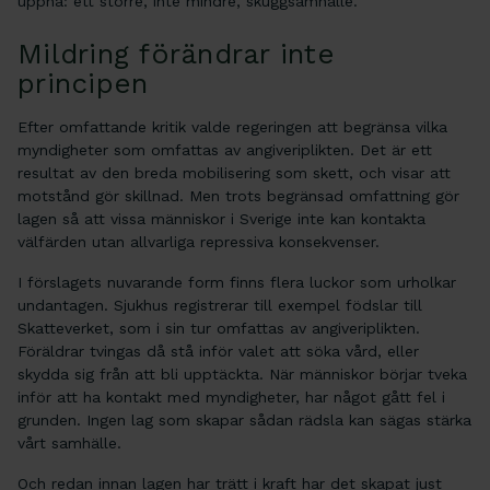
uppnå: ett större, inte mindre, skuggsamhälle.
Mildring förändrar inte
principen
Efter omfattande kritik valde regeringen att begränsa vilka
myndigheter som omfattas av angiveriplikten. Det är ett
resultat av den breda mobilisering som skett, och visar att
motstånd gör skillnad. Men trots begränsad omfattning gör
lagen så att vissa människor i Sverige inte kan kontakta
välfärden utan allvarliga repressiva konsekvenser.
I förslagets nuvarande form finns flera luckor som urholkar
undantagen. Sjukhus registrerar till exempel födslar till
Skatteverket, som i sin tur omfattas av angiveriplikten.
Föräldrar tvingas då stå inför valet att söka vård, eller
skydda sig från att bli upptäckta. När människor börjar tveka
inför att ha kontakt med myndigheter, har något gått fel i
grunden. Ingen lag som skapar sådan rädsla kan sägas stärka
vårt samhälle.
Och redan innan lagen har trätt i kraft har det skapat just