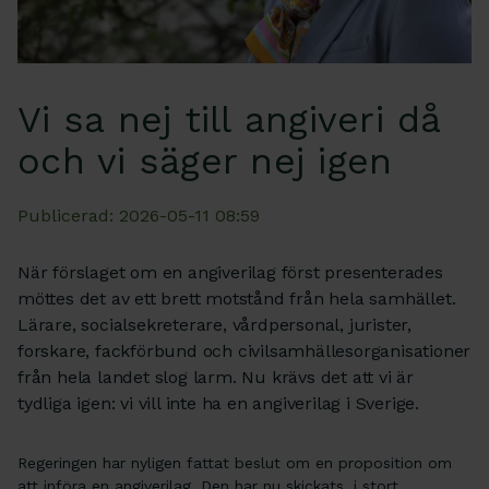
Vi sa nej till angiveri då
och vi säger nej igen
Publicerad: 2026-05-11 08:59
När förslaget om en angiverilag först presenterades
möttes det av ett brett motstånd från hela samhället.
Lärare, socialsekreterare, vårdpersonal, jurister,
forskare, fackförbund och civilsamhällesorganisationer
från hela landet slog larm. Nu krävs det att vi är
tydliga igen: vi vill inte ha en angiverilag i Sverige.
Regeringen har nyligen fattat beslut om en proposition om
att införa en angiverilag. Den har nu skickats, i stort,