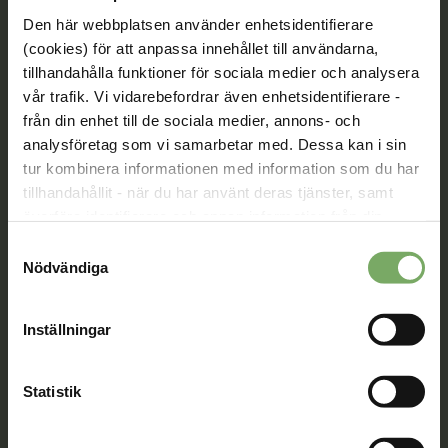
Den här webbplatsen använder enhetsidentifierare
(cookies) för att anpassa innehållet till användarna,
Tillsammans rör vi oss framåt. Du är en viktig del
tillhandahålla funktioner för sociala medier och analysera
av vår rörelse.
vår trafik. Vi vidarebefordrar även enhetsidentifierare -
från din enhet till de sociala medier, annons- och
Bli medlem
analysföretag som vi samarbetar med. Dessa kan i sin
tur kombinera informationen med information som du har
tillhandahållit - när du har använt deras tjänster, samt
överföra identifierare och annan information från din
Kontakt
enhet till tredje land, det vill säga land utanför EU/EES-
Samtyckesval
Välkommen att kontakta oss. Här hittar du kontaktvägar
området. Du godkänner våra cookies vid fortsatt
Nödvändiga
till oss utifrån din roll och ditt ärende. Du som är
användande av vår webbplats.
medlem hittar fler kontaktvägar på Min sida.
Inställningar
08-567 06 100
Statistik
Kontaktuppgifter
Min sida