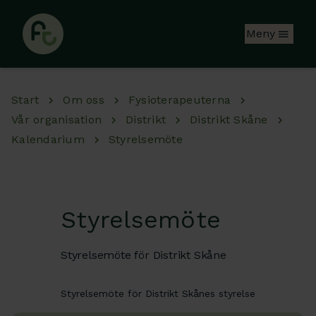
Hoppa till huvudinnehåll
Meny
Start
Om oss
Fysioterapeuterna
Vår organisation
Distrikt
Distrikt Skåne
Kalendarium
Styrelsemöte
Styrelsemöte
Styrelsemöte för Distrikt Skåne
Styrelsemöte för Distrikt Skånes styrelse