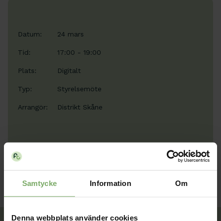
Datum:
24 mars
Tid:
17:00 - 19:00
Plats:
Digitalt
Typ:
Styrelsemöte
Arrangör:
Distrikt Skåne
Samtycke
Information
Om
Denna webbplats använder cookies