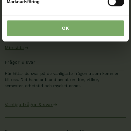
Marknadsföring
När du är inloggad kan du ändra dina uppgifter och se
dina fakturor på Min sida. Där kan du även skicka säkra
meddelanden till oss, boka rådgivning och se information
OK
från ditt distrikt och din sektion.
Min sida
Frågor & svar
Här hittar du svar på de vanligaste frågorna som kommer
till oss. Det handlar bland annat om lön, villkor,
semester, arbetstid och mycket annat.
Vanliga frågor & svar