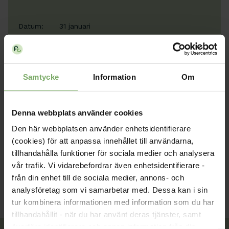
Datum:
31 januari
Tid:
11:00 - 15:00
Plats:
Fysiskt möte
Samtycke
Information
Om
Typ:
Årsmöte
Arrangör:
Distrikt Västra Götaland
Denna webbplats använder cookies
Den här webbplatsen använder enhetsidentifierare
Länk till anmälan
(cookies) för att anpassa innehållet till användarna,
tillhandahålla funktioner för sociala medier och analysera
vår trafik. Vi vidarebefordrar även enhetsidentifierare -
från din enhet till de sociala medier, annons- och
analysföretag som vi samarbetar med. Dessa kan i sin
tur kombinera informationen med information som du har
tillhandahållit - när du har använt deras tjänster, samt
överföra identifierare och annan information från din