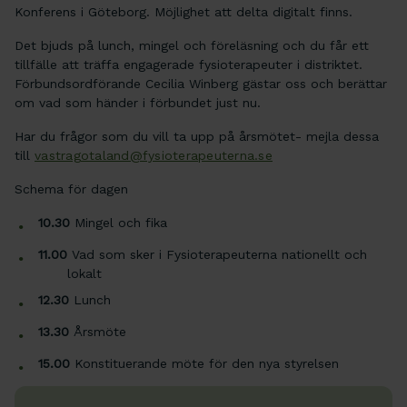
Konferens i Göteborg. Möjlighet att delta digitalt finns.
Det bjuds på lunch, mingel och föreläsning och du får ett
tillfälle att träffa engagerade fysioterapeuter i distriktet.
Förbundsordförande Cecilia Winberg gästar oss och berättar
om vad som händer i förbundet just nu.
Har du frågor som du vill ta upp på årsmötet- mejla dessa
till
vastragotaland@fysioterapeuterna.se
Schema för dagen
10.30
Mingel och fika
11.00
Vad som sker i Fysioterapeuterna nationellt och
lokalt
12.30
Lunch
13.30
Årsmöte
15.00
Konstituerande möte för den nya styrelsen