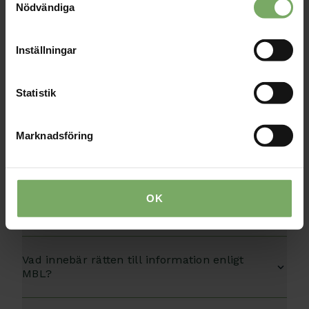
området. Du godkänner våra cookies vid fortsatt
Nödvändiga
Tvisteförhandlingar, också benämnda rättstvisteförhandlingar
användande av vår webbplats.
eller förhandling i rättstvist, används när en part anser att
motparten brutit mot en arbetsrättslig regel i lag,
Inställningar
kollektivavtal eller ett anställningsavtal.
Lag (1976:580) om medbestämmande i arbetslivet |
Statistik
Sveriges riksdag (riksdagen.se)
Marknadsföring
Frågor och svar om MBL
Vad innebär det att arbetsgivaren har
OK
primär förhandlingsskyldighet?
Vad innebär rätten till information enligt
MBL?