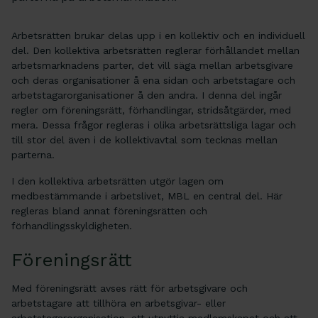
Arbetsrätten brukar delas upp i en kollektiv och en individuell
del. Den kollektiva arbetsrätten reglerar förhållandet mellan
arbetsmarknadens parter, det vill säga mellan arbetsgivare
och deras organisationer å ena sidan och arbetstagare och
arbetstagarorganisationer å den andra. I denna del ingår
regler om föreningsrätt, förhandlingar, stridsåtgärder, med
mera. Dessa frågor regleras i olika arbetsrättsliga lagar och
till stor del även i de kollektivavtal som tecknas mellan
parterna.
I den kollektiva arbetsrätten utgör lagen om
medbestämmande i arbetslivet, MBL en central del. Här
regleras bland annat föreningsrätten och
förhandlingsskyldigheten.
Föreningsrätt
Med föreningsrätt avses rätt för arbetsgivare och
arbetstagare att tillhöra en arbetsgivar- eller