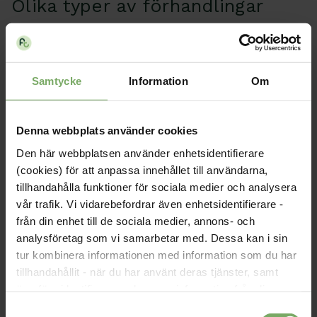
Olika typer av förhandlingar
Det finns flera olika typer av arbetsrättsliga förhandlingar:
Kollektivavtalsförhandling, också kallad
intresseförhandling
Samtycke
Information
Om
Samverkansförhandling, också kallad
medbestämmandeförhandling
Denna webbplats använder cookies
Tvisteförhandling
Den här webbplatsen använder enhetsidentifierare
Kollektivavtalsförhandlingen syftar till att få till stånd ett
(cookies) för att anpassa innehållet till användarna,
kollektivavtal. Det kan också röra sig om att omförhandla ett
befintligt avtal.
tillhandahålla funktioner för sociala medier och analysera
vår trafik. Vi vidarebefordrar även enhetsidentifierare -
En samverkansförhandling används i frågor som gäller
från din enhet till de sociala medier, annons- och
arbetsgivarens företagslednings- och arbetsledningsrätt.
analysföretag som vi samarbetar med. Dessa kan i sin
Syftet med denna förhandling är att ge
tur kombinera informationen med information som du har
arbetstagarorganisationerna möjlighet att påverka
arbetsgivarens beslut i dessa frågor. Det kan till exempel
tillhandahållit - när du har använt deras tjänster, samt
handla om chefstillsättning eller om att arbetsgivaren vill
överföra identifierare och annan information från din
flytta verksamheten till nya lokaler.
enhet till tredje land, det vill säga land utanför EU/EES-
Samtyckesval