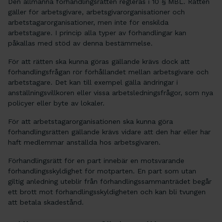
Den allmänna förhandlingsrätten regleras i 10 § MBL. Rätten
gäller för arbetsgivare, arbetsgivarorganisationer och
arbetstagarorganisationer, men inte för enskilda
arbetstagare. I princip alla typer av förhandlingar kan
påkallas med stöd av denna bestämmelse.
För att rätten ska kunna göras gällande krävs dock att
förhandlingsfrågan rör förhållandet mellan arbetsgivare och
arbetstagare. Det kan till exempel gälla ändringar i
anställningsvillkoren eller vissa arbetsledningsfrågor, som nya
policyer eller byte av lokaler.
För att arbetstagarorganisationen ska kunna göra
förhandlingsrätten gällande krävs vidare att den har eller har
haft medlemmar anställda hos arbetsgivaren.
Förhandlingsrätt för en part innebär en motsvarande
förhandlingsskyldighet för motparten. En part som utan
giltig anledning uteblir från förhandlingssammanträdet begår
ett brott mot förhandlingsskyldigheten och kan bli tvungen
att betala skadestånd.