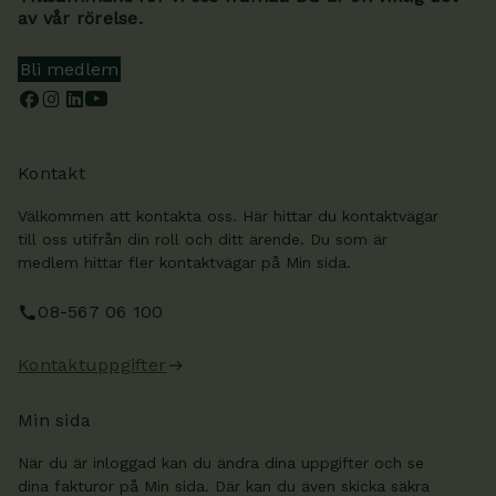
av vår rörelse.
Bli medlem
Kontakt
Välkommen att kontakta oss. Här hittar du kontaktvägar
till oss utifrån din roll och ditt ärende. Du som är
medlem hittar fler kontaktvägar på Min sida.
08-567 06 100
Kontaktuppgifter
Min sida
När du är inloggad kan du ändra dina uppgifter och se
dina fakturor på Min sida. Där kan du även skicka säkra