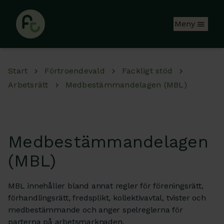
Hoppa till huvudinnehåll
Meny
Start
Förtroendevald
Fackligt stöd
Arbetsrätt
Medbestämmandelagen (MBL)
Medbestämmandelagen
(MBL)
MBL innehåller bland annat regler för föreningsrätt,
förhandlingsrätt, fredsplikt, kollektivavtal, tvister och
medbestämmande och anger spelreglerna för
parterna på arbetsmarknaden.