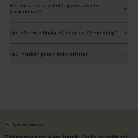
Kan en enskild arbetstagare påkalla
förhandling?
Vad bör man tänka på inför en förhandling?
Vad innebär preskriptionsfrister?
Tillsammans rör vi oss framåt. Du är en viktig del