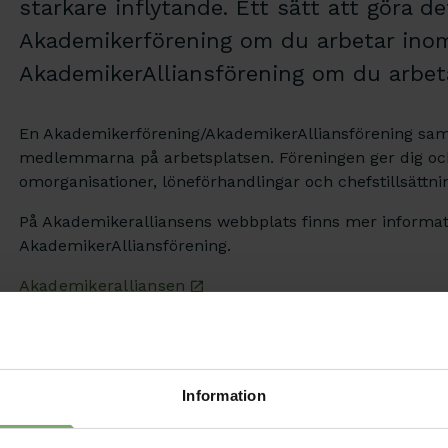
starkare inflytande. Ett sätt att göra de
Akademikerförening om du arbetar inom 
AkademikerAlliansförening om du arbet
En Akademikerförening/AkademikerAlliansförening sam
medlemmarna på arbetsplatsen. Föreningen ger dig och 
omorganisationer, löneförhandlingar och chefstillsättn
På Akademikeralliansens webbplats finns mer informati
AkademikerAlliansförening.
Akademikeralliansen
Information