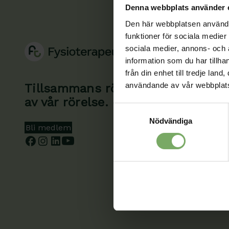
Denna webbplats använder 
Den här webbplatsen använder 
funktioner för sociala medier 
sociala medier, annons- och
information som du har tillha
från din enhet till tredje la
användande av vår webbplat
Tillsammans rör vi oss framåt. Du 
av vår rörelse.
Samtyckesval
Nödvändiga
Bli medlem