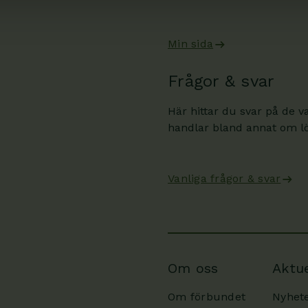
Min sida
Frågor & svar
Här hittar du svar på de v
handlar bland annat om lön
Vanliga frågor & svar
Om oss
Aktue
Om förbundet
Nyhet