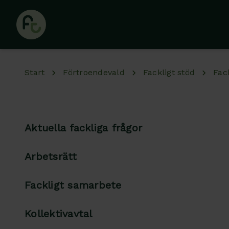
Hoppa till huvudinnehåll
Start
Förtroendevald
Fackligt stöd
Fac
Aktuella fackliga frågor
Arbetsrätt
Fackligt samarbete
Kollektivavtal