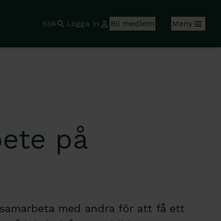
Sök
Logga in
Bli medlem
Meny
bete på
 samarbeta med andra för att få ett