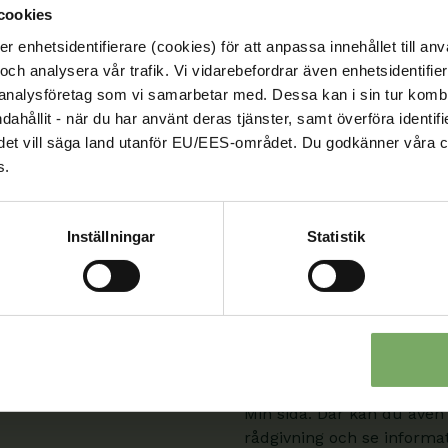
cookies
enhetsidentifierare (cookies) för att anpassa innehållet till anv
och analysera vår trafik. Vi vidarebefordrar även enhetsidentifierar
Kontakt
 analysföretag som vi samarbetar med. Dessa kan i sin tur komb
ndahållit - när du har använt deras tjänster, samt överföra identi
Välkommen att kontakta oss
nd, det vill säga land utanför EU/EES-området. Du godkänner våra c
roll och ditt ärende. Du s
s.
är en viktig del
sida.
Inställningar
Statistik
08-567 06 100
Kontaktuppgifter
Min sida
När du är inloggad kan du
Min sida. Där kan du även
rådgivning och se informati