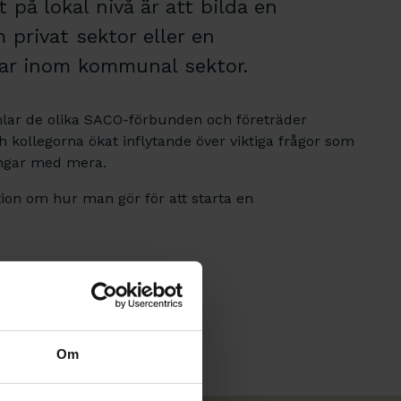
t på lokal nivå är att bilda en
privat sektor eller en
ar inom kommunal sektor.
lar de olika SACO-förbunden och företräder
kollegorna ökat inflytande över viktiga frågor som
ingar med mera.
on om hur man gör för att starta en
Om