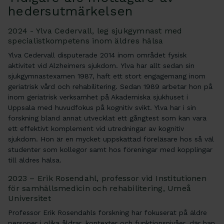
hedersutmärkelsen
2024 - Ylva Cedervall, leg sjukgymnast med
specialistkompetens inom äldres hälsa
Ylva Cedervall disputerade 2014 inom området fysisk
aktivitet vid Alzheimers sjukdom. Ylva har allt sedan sin
sjukgymnastexamen 1987, haft ett stort engagemang inom
geriatrisk vård och rehabilitering. Sedan 1989 arbetar hon på
inom geriatrisk verksamhet på Akademiska sjukhuset i
Uppsala med huvudfokus på kognitiv svikt. Ylva har i sin
forskning bland annat utvecklat ett gångtest som kan vara
ett effektivt komplement vid utredningar av kognitiv
sjukdom. Hon är en mycket uppskattad föreläsare hos så väl
studenter som kollegor samt hos föreningar med kopplingar
till äldres hälsa.
2023 – Erik Rosendahl, professor vid Institutionen
för samhällsmedicin och rehabilitering, Umeå
Universitet
Professor Erik Rosendahls forskning har fokuserat på äldre
personer i olika åldrar, kontexter och funktionsnivåer, där han