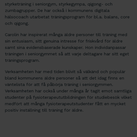
styrketräning i seniorgym, styrkegympa, qigong- och
zumbagrupper. De har också i kommunens digitala
hälsocoach utarbetat träningsprogram för bl.a. balans, core
och qigong.
Carolin har inspirerat många äldre personer till träning med
sin entusiasm, sitt genuina intresse för friskvård för äldre
samt sina evidensbaserade kunskaper. Hon individanpassar
träningen i seniorgymmet så att varje deltagare har sitt eget
träningsprogram.
Verksamheten har med tiden blivit så välkänd och populär
bland kommunens äldre personer så att det idag finns en
väntelista för att få påbörja träning i seniorgymmen.
Verksamheten har också under många år tagit emot samtliga
studenter på fysioterapeututbildningen för studiebesök vilket
medfört att många fysioterapeutstudenter fått en mycket
positiv inställning till träning för äldre.