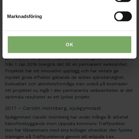
möjligheter till rehabilitering för de äldre i Västerås. En
fysioterapeut arbetar som strateg och delegerad
projektägare, en fysioterapeut arbetar som projektledare,
Marknadsföring
fysioterapeuter (och arbetsterapeuter) bedömer och skriver
in patienter i projektet och fysioterapeuter arbetar nära
patienten i rehabiliteringsarbetet.
OK
I IHR-team finns också duktiga kollegor i form av tio
undersköterskor, en arbetsterapeut och sjuksköterskor som
gör teamet komplett. Projektet har visat goda resultat och
från 1 Jan 2019 övergick det till en permanent verksamhet.
Projektet har ett innovativt upplägg och har vistats ge
mycket goda effekter gällande de äldres självständighet,
livskvalitet och aktivitetsförmåga men också på kostnader.
Att projektet nu ingår i den permanenta verksamheten är det
optimala resultatet av ett lyckat projekt.
2017 – Carolin Holmberg, sjukgymnast
Sjukgymnast Carolin Holmberg har under många år arbetat
hälsoförebyggande inom Uppsala kommuns Träffpunkter.
Hon har tillsammans med sina kolleger utvecklat den fysiska
träningen på Träffpunkterna genom att erbjuda t.ex.