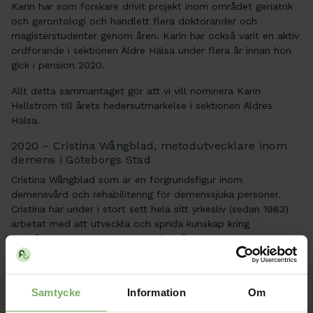
Karin har som forskare drivit projekt inom området geriatrik
och gerontologi och handlett flera doktorander och
magisterstudenter genom åren. Karin har också varit en aktiv
ordförande i sektionen Äldre Hälsa under flera år innan hon
gick i pension 2020.
Allt detta sammantaget gör att vi vill nominera Karin
Hellström till årets hedersutmärkelse i sektionen Äldres
Hälsa.
2020 – Cristina Wångblad, metodutvecklare inom
demens i Göteborgs Stad
Cristina Wångblad som är en förgrundsfigur inom
demensvård och rehabilitering för demenssjuka personer.
Cristina har under i stort sett hela sitt yrkesliv (sedan 1983)
arbetat med att utveckla och sprida kunskap kring
förståelse, bemötande, rörelseförmåga och
rörelseunderstödjande metoder för personer med
demenssjukdom. Cristina har en specialtjänst inom
demensområdet och arbetar sedan några år med
Samtycke
Information
Om
metodutveckling inom vård och omsorg i Göteborg Stad.