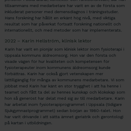
tillsammans med medarbetare har varit en av de första som
inkluderat personer med demensdiagnos i träningsstudier.
Hans forskning har hållit en erkänt hög nivå, med viktiga
resultat som har påverkat fortsatt forskning nationellt och
internationellt, och med metoder som har implementerats.
2022 – Karin Hellström, klinisk lektor
Karin har varit en pionjär som klinisk lektor inom fysioterapi i
Uppsala kommuns äldreomsorg. Hon var den första och
visade vägen för hur kvaliteten och kompetensen för
fysioterapeuter inom kommunens äldreomsorg kunde
förbättras. Karin har också gjort vetenskapen mer
lättillgänglig för många av kommunens medarbetare. Vi som
jobbat med Karin har känt en stor trygghet i att ha henne i
teamet och fått ta del av hennes kunskap och klokskap som
hon så generöst har delat med sig av till medarbetare. Karin
har arbetat inom fysioterapiprogrammet i Uppsala (tidigare
Sjukgymnastprogrammet) sedan början av 1980-talet. Hon
har varit drivande i att sätta ämnet geriatrik och gerontologi
på kartan i utbildningen.