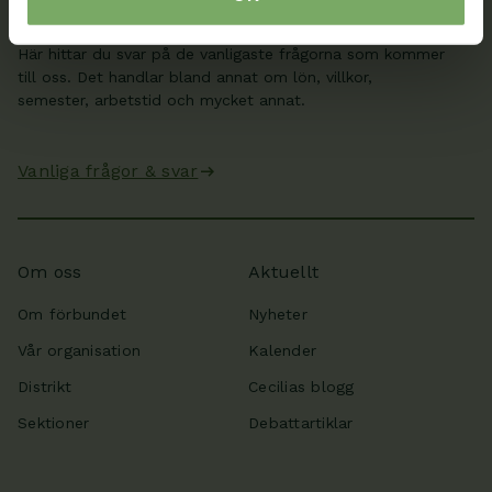
Frågor & svar
Här hittar du svar på de vanligaste frågorna som kommer
till oss. Det handlar bland annat om lön, villkor,
semester, arbetstid och mycket annat.
Vanliga frågor & svar
Om oss
Aktuellt
Om förbundet
Nyheter
Vår organisation
Kalender
Distrikt
Cecilias blogg
Sektioner
Debattartiklar