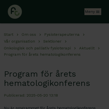
Hoppa till huvudinnehåll
Meny
Start
Om oss
Fysioterapeuterna
Vår organisation
Sektioner
Onkologisk och palliativ fysioterapi
Aktuellt
Program för årets hematologikonferens
Program för årets
hematologikonferens
Publicerad: 2025-05-20 13:18
Nu är programmet för årets hematologikonferens