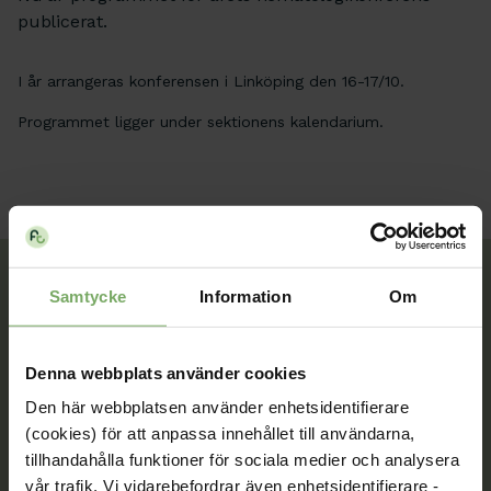
publicerat.
I år arrangeras konferensen i Linköping den 16-17/10.
Programmet ligger under sektionens kalendarium.
Samtycke
Information
Om
Tillsammans rör vi oss framåt. Du är en viktig del
av vår rörelse.
Denna webbplats använder cookies
Den här webbplatsen använder enhetsidentifierare
Bli medlem
(cookies) för att anpassa innehållet till användarna,
tillhandahålla funktioner för sociala medier och analysera
vår trafik. Vi vidarebefordrar även enhetsidentifierare -