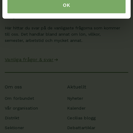
Min sida
OK
Frågor & svar
Här hittar du svar på de vanligaste frågorna som kommer
till oss. Det handlar bland annat om lön, villkor,
semester, arbetstid och mycket annat.
Vanliga frågor & svar
Om oss
Aktuellt
Om förbundet
Nyheter
Vår organisation
Kalender
Distrikt
Cecilias blogg
Sektioner
Debattartiklar