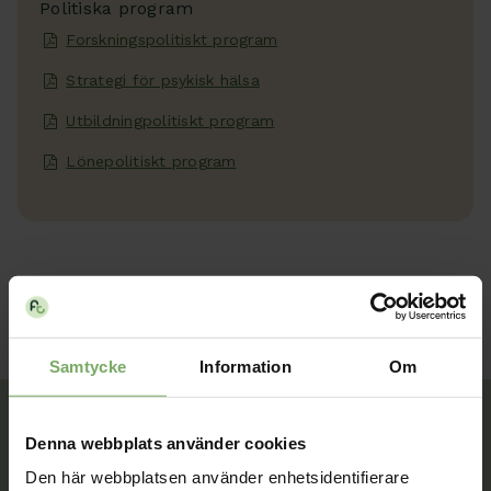
Politiska program
Forskningspolitiskt program
Strategi för psykisk hälsa
Utbildningpolitiskt program
Lönepolitiskt program
Samtycke
Information
Om
Denna webbplats använder cookies
Tillsammans rör vi oss framåt. Du är en viktig del
Den här webbplatsen använder enhetsidentifierare