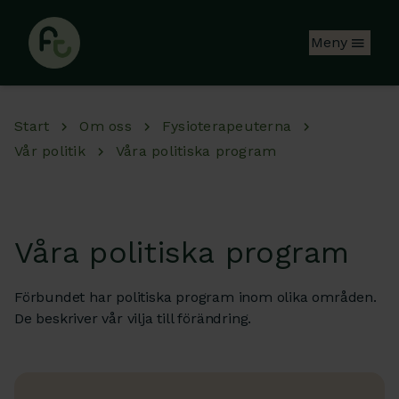
Hoppa till huvudinnehåll
Meny
Start
Om oss
Fysioterapeuterna
Vår politik
Våra politiska program
Våra politiska program
Förbundet har politiska program inom olika områden.
De beskriver vår vilja till förändring.