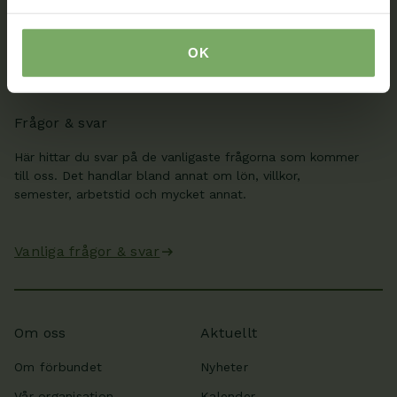
meddelanden till oss, boka rådgivning och se information
från ditt distrikt och din sektion.
OK
Min sida
Frågor & svar
Här hittar du svar på de vanligaste frågorna som kommer
till oss. Det handlar bland annat om lön, villkor,
semester, arbetstid och mycket annat.
Vanliga frågor & svar
Om oss
Aktuellt
Om förbundet
Nyheter
Vår organisation
Kalender