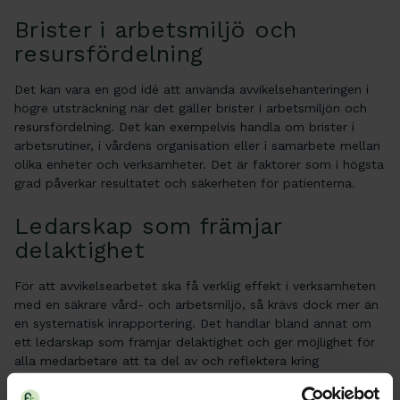
Brister i arbetsmiljö och
resursfördelning
Det kan vara en god idé att använda avvikelsehanteringen i
högre utsträckning när det gäller brister i arbetsmiljön och
resursfördelning. Det kan exempelvis handla om brister i
arbetsrutiner, i vårdens organisation eller i samarbete mellan
olika enheter och verksamheter. Det är faktorer som i högsta
grad påverkar resultatet och säkerheten för patienterna.
Ledarskap som främjar
delaktighet
För att avvikelsearbetet ska få verklig effekt i verksamheten
med en säkrare vård- och arbetsmiljö, så krävs dock mer än
en systematisk inrapportering. Det handlar bland annat om
ett ledarskap som främjar delaktighet och ger möjlighet för
alla medarbetare att ta del av och reflektera kring
erfarenhet och återkoppling från avvikelsehanteringen. Det
krävs att medarbetarna pratar om hur de gör, varför och när,