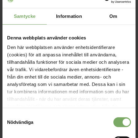
för att minimera riskerna i den egna verksamheten.
Samtycke
Information
Om
Prata gärna med dina kollegor, fackliga företrädare och
chefer om hur ni kan få ett ännu mer effektivt arbete kring
avvikelser och risker på er arbetsplats. Välfungerande rutiner
för inrapportering, erfarenhetsutbyte, reflektion och
Denna webbplats använder cookies
uppföljning kan bidra till goda konsekvenser för er
Den här webbplatsen använder enhetsidentifierare
arbetsmiljö.
(cookies) för att anpassa innehållet till användarna,
tillhandahålla funktioner för sociala medier och analysera
vår trafik. Vi vidarebefordrar även enhetsidentifierare -
från din enhet till de sociala medier, annons- och
Områden där avvikelsehantering kan användas
analysföretag som vi samarbetar med. Dessa kan i sin
i större utsträckning
tur kombinera informationen med information som du har
Fördröjd eller felaktigt utförd undersökning, vård
tillhandahållit - när du har använt deras tjänster, samt
eller behandling.
överföra identifierare och annan information från din
Utebliven undersökning eller behandling.
enhet till tredje land, det vill säga land utanför EU/EES-
Samtyckesval
området. Du godkänner våra cookies vid fortsatt
Brister i arbetsrutiner, i vårdens organisation eller i
Nödvändiga
samarbete mellan olika vårdenheter, organisationer
användande av vår webbplats.
och huvudmän.