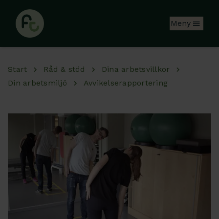
Hoppa till huvudinnehåll
Meny
Start
Råd & stöd
Dina arbetsvillkor
Din arbetsmiljö
Avvikelserapportering