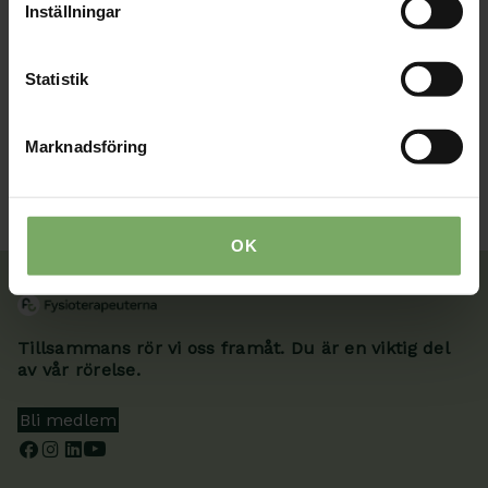
Inställningar
Bristande eller otillräckliga resurser (till exempel
kompetens, bemanning, lokaler, utrustning).
Statistik
Marknadsföring
OK
Tillsammans rör vi oss framåt. Du är en viktig del
av vår rörelse.
Bli medlem